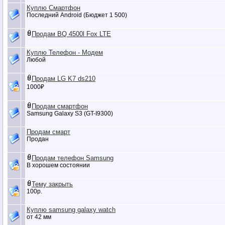
Куплю Смартфон
Последний Android (Бюджет 1 500)
Продам BQ 4500l Fox LTE
Куплю Телефон - Модем
Любой
Продам LG K7 ds210
1000₽
Продам смартфон
Samsung Galaxy S3 (GT-I9300)
Продам смарт
Продан
Продам телефон Samsung
В хорошем состоянии
Тему закрыть
100р.
Куплю samsung galaxy watch
от 42 мм