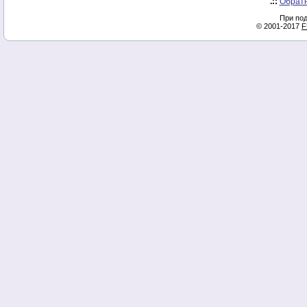
.::
Обратн
При под
© 2001-2017
F