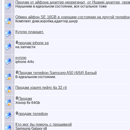
Продам от айфона адаптер неоригинал, от Huawei адаптер, про
Наушники в идеальном состоянии, все остальное тоже
Обмен айфон SE 16GB в хорошем состоянии на другой телефо
Комплект доки,коробка,адаптер,шнур
Куплю планшет.
продам iphone se
на запчасти
куплю
iphone 4/4s
Продам телефон Samsung A50 (4/64) Белый
В идеальном состоянии.
Продам xiaomi redmi 4a 32 гб
Продам
Хонор 8х 64Gb
продам телефон
Кто мог бы помочь с прошивкой
Samsung Galaxy s8