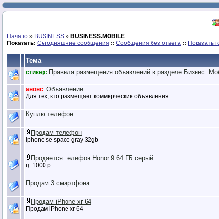
Начало
»
BUSINESS
»
BUSINESS.MOBILE
Показать:
Сегодняшние сообщения
::
Сообщения без ответа
::
Показать г
Тема
Правила размещения объявлений в разделе Бизнес. Мо
стикер:
Объявление
анонс:
Для тех, кто размещает коммерческие объявления
Куплю телефон
Продам телефон
iphone se space gray 32gb
Продается телефон Honor 9 64 ГБ серый
ц. 1000 р
Продам 3 смартфона
Продам iPhone xr 64
Продам iPhone xr 64