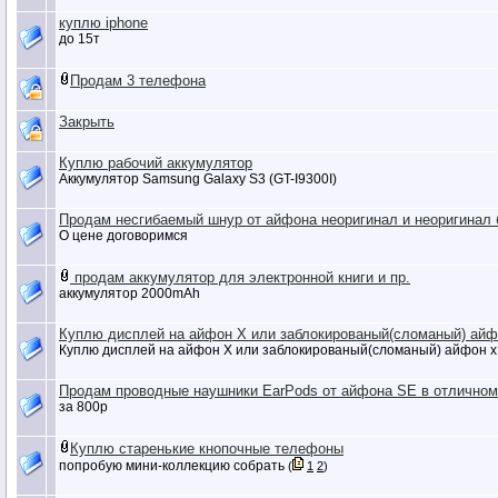
куплю iphone
до 15т
Продам 3 телефона
Закрыть
Куплю рабочий аккумулятор
Аккумулятор Samsung Galaxy S3 (GT-I9300I)
Продам несгибаемый шнур от айфона неоригинал и неоригинал 
О цене договоримся
продам аккумулятор для электронной книги и пр.
аккумулятор 2000mAh
Куплю дисплей на айфон Х или заблокированый(сломаный) айф
Куплю дисплей на айфон Х или заблокированый(сломаный) айфон х
Продам проводные наушники EarPods от айфона SE в отличном
за 800р
Куплю старенькие кнопочные телефоны
попробую мини-коллекцию собрать
(
1
2
)