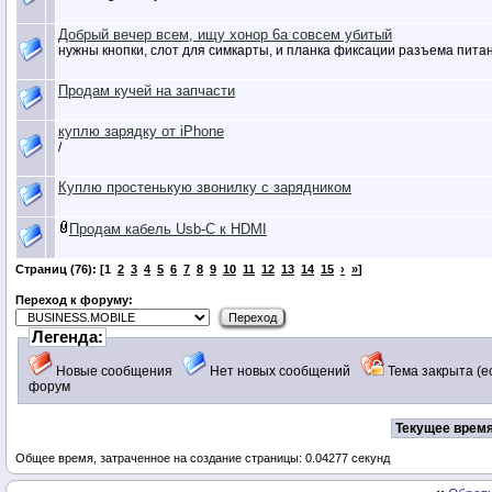
Добрый вечер всем, ищу хонор 6а совсем убитый
нужны кнопки, слот для симкарты, и планка фиксации разъема пита
Продам кучей на запчасти
куплю зарядку от iPhone
/
Куплю простенькую звонилку с зарядником
Продам кабель Usb-С к HDMI
Страниц (76): [1
2
3
4
5
6
7
8
9
10
11
12
13
14
15
›
»
]
Переход к форуму:
Легенда:
Новые сообщения
Нет новых сообщений
Тема закрыта (
форум
Текущее время
Общее время, затраченное на создание страницы: 0.04277 секунд