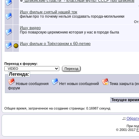
"Шпионские страсти" - классный мульт СССР про шпионов
Ищу фильм снятый нашей трк
фильм про то почему нельзя создавать города-могильники
От
Ищу видео
Про поварскую церемонию которая у нас в городе была
Ищу фильм о Трёхгорном к 60-летию
Переход к форуму:
Легенда:
Новые сообщения
Нет новых сообщений
Тема закрыта (
форум
Текущее время
Общее время, затраченное на создание страницы: 0.16987 секунд
.::
Обратн
При под
© 2001-2017
F