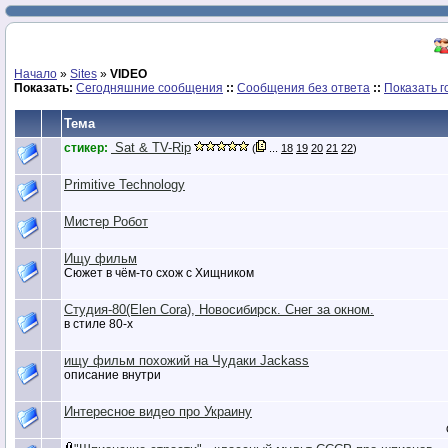
Начало
»
Sites
»
VIDEO
Показать:
Сегодняшние сообщения
::
Сообщения без ответа
::
Показать г
Тема
Sat & TV-Rip
стикер:
(
...
18
19
20
21
22
)
Primitive Technology
Мистер Робот
Ищу фильм
Сюжет в чём-то схож с Хищником
Студия-80(Elen Cora), Новосибирск. Снег за окном.
в стиле 80-х
ищу фильм похожий на Чудаки Jackass
описание внутри
Интересное видео про Украину