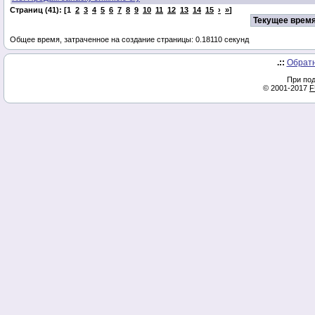
Страниц (41): [1
2
3
4
5
6
7
8
9
10
11
12
13
14
15
›
»
]
Текущее время
Общее время, затраченное на создание страницы: 0.18110 секунд
.::
Обратн
При под
© 2001-2017
F