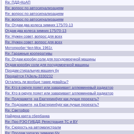
Re: ПДД+КоАП
Re: вопрос по автосигнализациям
Re: вопрос по автосигнализациям
Re: вопрос по автосигнализациям
Re: Отдам два колеса зимних 175/70-13
Отдам два колеса зимних 175/70-13
Re: Нужен совет, вопрос для всех
Re: Нужен совет, вопрос для всех
Мотопробег Чел-Мск. 1961г.
Re: Гаражные кооперативы
Re: Отдам коробку соли для посудомоечной машины
Отдам коробку соли для посудомоечной машины
Продам стиральную машину бу
Продаётся ГАЗель-3330232
Остались ли вообще такие девайсы?
Re: Кто в округе пояет или заваривает аллюминевый радиатор
Re: Кто в округе пояет или заваривает аллюминевый радиатор
Re: Подскажите, на Екатеринбург как лучше проехать?
Re: Подскажите, на Екатеринбург как лучше проехать?
Re: Светофор
Найдена карта сбербанка
Re: Про РЭО ГИБДД; Регистрация ТС и ВУ
Re: Скорость на автомагистрали
Re: Продам запаску зимнюю б/у