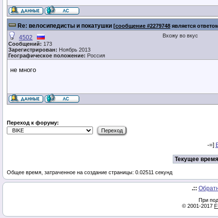
Re: велосипедисты и покатушки
[
сообщение #2279748
является ответо
Вхожу во вкус
4502
Сообщений:
173
Зарегистрирован:
Ноябрь 2013
Географическое положение:
Россия
не много
Переход к форуму:
-=]
Текущее время
Общее время, затраченное на создание страницы: 0.02511 секунд
.::
Обратн
При под
© 2001-2017
F