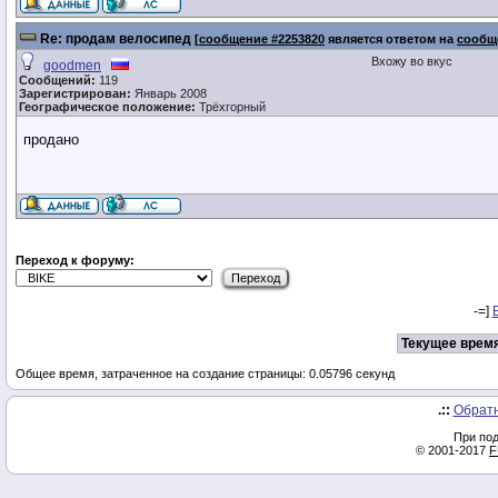
Re: продам велосипед
[
сообщение #2253820
является ответом на
сообщ
Вхожу во вкус
goodmen
Сообщений:
119
Зарегистрирован:
Январь 2008
Географическое положение:
Трёхгорный
продано
Переход к форуму:
-=]
Текущее время
Общее время, затраченное на создание страницы: 0.05796 секунд
.::
Обратн
При под
© 2001-2017
F