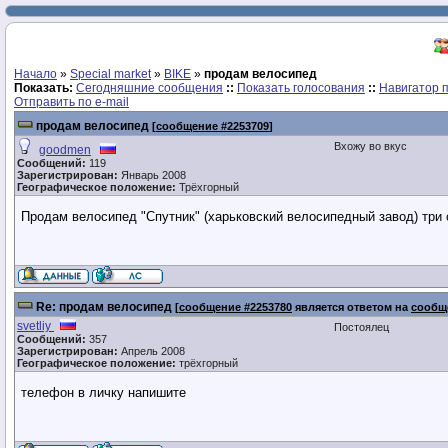
Начало
»
Special market
»
BIKE
»
продам велосипед
Показать:
Сегодняшние сообщения
::
Показать голосования
::
Навигатор 
Отправить по e-mail
продам велосипед
[
сообщение #2253709
]
Вхожу во вкус
goodmen
Сообщений:
119
Зарегистрирован:
Январь 2008
Географическое положение:
Трёхгорный
Продам велосипед "Спутник" (харьковский велосипедный завод) три с
Re: продам велосипед
[
сообщение #2253780
является ответом на
сообщ
svetliy
Постоялец
Сообщений:
357
Зарегистрирован:
Апрель 2008
Географическое положение:
трёхгорный
телефон в личку напишите