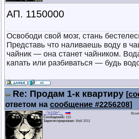
АП. 1150000
Освободи свой мозг, стань бестел
Представь что наливаешь воду в ча
чайник — она станет чайником. Вод
капать или разбиваться — будь водо
Re: Продам 1-к квартиру
[
со
ответом на
сообщение #2256208
]
_:^h1Gh^:_
Вхож
Сообщений:
115
Зарегистрирован:
Май 2011