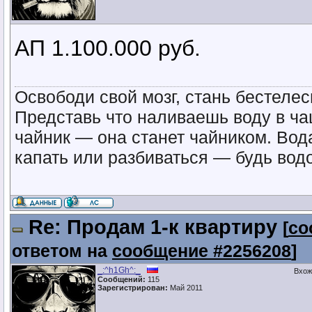
АП 1.100.000 руб.
Освободи свой мозг, стань бестел
Представь что наливаешь воду в ча
чайник — она станет чайником. Вод
капать или разбиваться — будь водо
Re: Продам 1-к квартиру
[
со
ответом на
сообщение #2256208
]
_:^h1Gh^:_
Вхож
Сообщений:
115
Зарегистрирован:
Май 2011