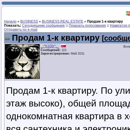
Начало
»
BUSINESS
»
BUSINESS.REAL.ESTATE
»
Продам 1-к квартиру
Показать:
Сегодняшние сообщения
::
Показать голосования
::
Навигатор 
Отправить по e-mail
Продам 1-к квартиру
[
сообще
_:^h1Gh^:_
Вхож
Сообщений:
115
Зарегистрирован:
Май 2011
Продам 1-к квартиру. По ул
этаж высоко), общей площад
однокомнатная квартира в 
вся сантехника и электрони