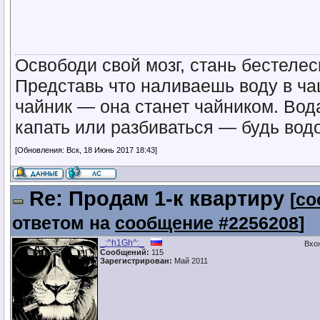
Освободи свой мозг, стань бестел
Представь что наливаешь воду в ча
чайник — она станет чайником. Вод
капать или разбиваться — будь водо
[Обновления: Вск, 18 Июнь 2017 18:43]
Re: Продам 1-к квартиру
[
со
ответом на
сообщение #2256208
]
_:^h1Gh^:_
Вхо
Сообщений:
115
Зарегистрирован:
Май 2011