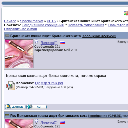
Начало
»
Special market
»
PETS
»
Британская кошка ищет британского ко
Показать:
Сегодняшние сообщения
::
Показать голосования
::
Навигатор 
Отправить по e-mail
Британская кошка ищет британского кота
[
сообщение #2245228
]
Вхожу 
Лялечка)))
Сообщений:
191
Зарегистрирован:
Май 2011
Британская кошка ищет британского кота, того же окраса
Вложение:
QIgMsp7DmIk.jpg
(Размер: 347.65KB, Загружено 166 раз)
Re: Британская кошка ищет британского кота
[
сообщение #2245251
явл
Вхожу 
Лялечка)))
Сообщений:
191