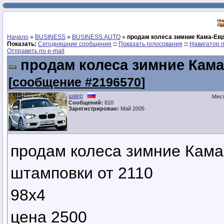
Начало
»
BUSINESS
»
BUSINESS.AUTO
»
продам колеса зимние Кама-Евр
Показать:
Сегодняшние сообщения
::
Показать голосования
::
Навигатор 
Отправить по e-mail
продам колеса зимние Кама
[
сообщение #2196570
]
шкер
Мес
Сообщений:
810
Зарегистрирован:
Май 2005
продам колеса зимние Кама
штамповки от 2110
98х4
цена 2500