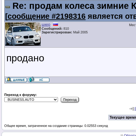
Re: продам колеса зимние К
[
сообщение #2198316
является от
шкер
Мес
Сообщений:
810
Зарегистрирован:
Май 2005
продано
Переход к форуму:
-=]
Текущее время
Общее время, затраченное на создание страницы: 0.02553 секунд
.::
Обратн