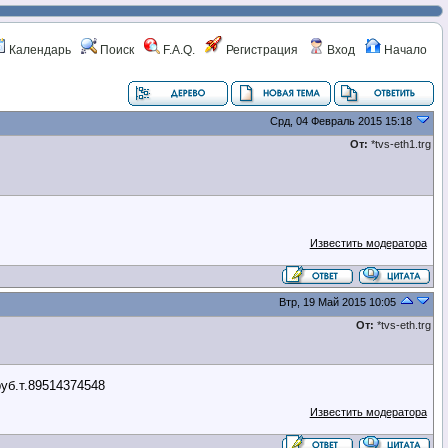
Календарь
Поиск
F.A.Q.
Регистрация
Вход
Начало
Срд, 04 Февраль 2015 15:18
От:
*tvs-eth1.trg
Известить модератора
Втр, 19 Май 2015 10:05
От:
*tvs-eth.trg
б.т.89514374548
Известить модератора