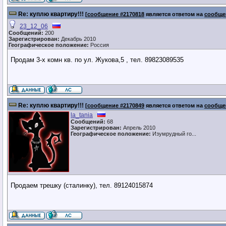
Re: куплю квартиру!!!
[
сообщение #2170818
является ответом на
сообще
23_12_06
Сообщений:
200
Зарегистрирован:
Декабрь 2010
Географическое положение:
Россия
Продам 3-х комн кв. по ул. Жукова,5 , тел. 89823089535
Re: куплю квартиру!!!
[
сообщение #2170849
является ответом на
сообще
la_tania
Сообщений:
68
Зарегистрирован:
Апрель 2010
Географическое положение:
Изумрудный го...
Продаем трешку (сталинку), тел. 89124015874