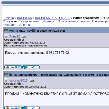
Начало
»
BUSINESS
»
BUSINESS.REAL.ESTATE
»
куплю квартиру!!!
(2-х и
Показать:
Сегодняшние сообщения
::
Показать голосования
::
Навигатор 
Отправить по e-mail
куплю квартиру!!!
[
сообщение #2148942
]
Anna22
Сообщений:
25
Зарегистрирован:
Январь 2015
Географическое положение:
trg
Рассмотрим все варианты. 8-951-773-71-02
Re: куплю квартиру!!!
[
сообщение #2170238
является ответом на
сообще
syrceva-2013
Сообщений:
47
Зарегистрирован:
Декабрь 2013
ПРОДАМ 1-КОМНАТНУЮ КВАРТИРУ У/П,4/5 ЭТ.ДОМА,УЛ.ОСТРОВСКОГО