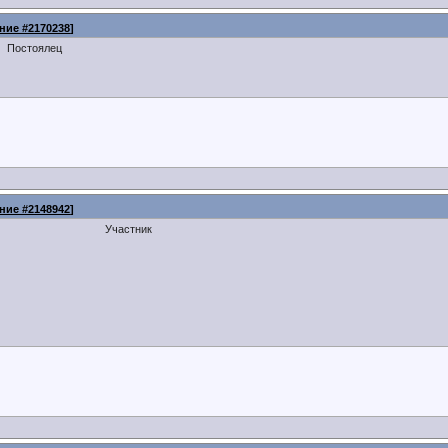
ние #2170238
]
Постоялец
ние #2148942
]
Участник