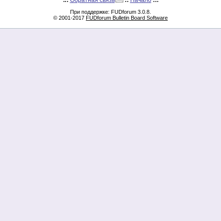
.::
Обратная связь
::
Начало
::.
При поддержке: FUDforum 3.0.8.
© 2001-2017
FUDforum Bulletin Board Software