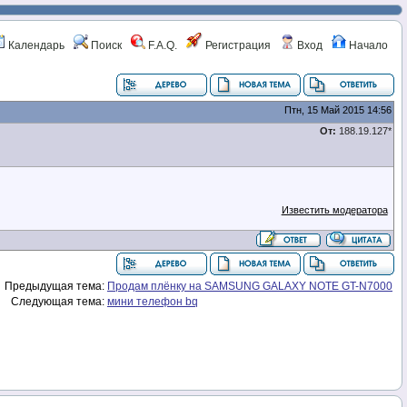
Календарь
Поиск
F.A.Q.
Регистрация
Вход
Начало
Птн, 15 Май 2015 14:56
От:
188.19.127*
Известить модератора
Предыдущая тема:
Продам плёнку на SAMSUNG GALAXY NOTE GT-N7000
Следующая тема:
мини телефон bq