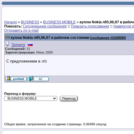
Начало
»
BUSINESS
»
BUSINESS.MOBILE
»
куплю Nokia n95,96,97 в рабо
Показать:
Сегодняшние сообщения
::
Показать голосования
::
Навигатор 
Отправить по e-mail
куплю Nokia n95,96,97 в рабочем состоянии
[
сообщение #2169590
]
Semens
Сообщений:
51
Зарегистрирован:
Июнь 2009
С предложением в л/с
Переход к форуму:
Общее время, затраченное на создание страницы: 0.06499 секунд