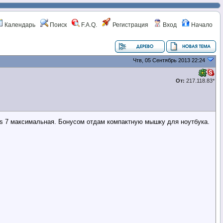
Календарь
Поиск
F.A.Q.
Регистрация
Вход
Начало
Чтв, 05 Сентябрь 2013 22:24
От:
217.118.83*
dows 7 максимальная. Бонусом отдам компактную мышку для ноутбука.