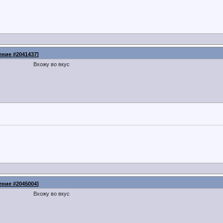
ние #2041437
]
Вхожу во вкус
ние #2045004
]
Вхожу во вкус