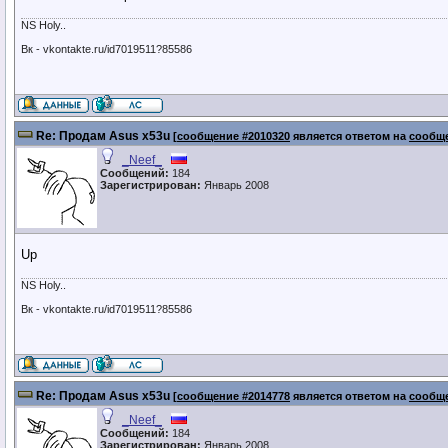
NS Holy..
Вк - vkontakte.ru/id7019511?85586
Re: Продам Asus x53u
[
сообщение #2010320
является ответом на
сообще
_Neef_
Сообщений:
184
Зарегистрирован:
Январь 2008
Up
NS Holy..
Вк - vkontakte.ru/id7019511?85586
Re: Продам Asus x53u
[
сообщение #2014778
является ответом на
сообще
_Neef_
Сообщений:
184
Зарегистрирован:
Январь 2008