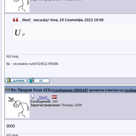
_Neef_ писал(а) Чтв, 19 Сентябрь 2013 19:58
U
p
NS Holy..
Вк - vkontakte.ru/id7019511?85586
Re: Продам Asus x53u
[
сообщение #2041437
является ответом на
сообще
_Neef_
Сообщений:
184
Зарегистрирован:
Январь 2008
9000
NS Holy..