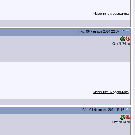
Известить модератора
Пнд, 06 Январь 2014 22:37
От:
*is74.ru
Известить модератора
Сбт, 01 Февраль 2014 11:16
От:
*is74.ru