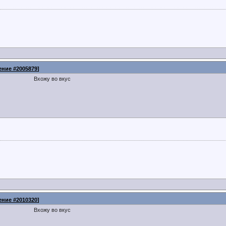
ние #2005879
]
Вхожу во вкус
ние #2010320
]
Вхожу во вкус