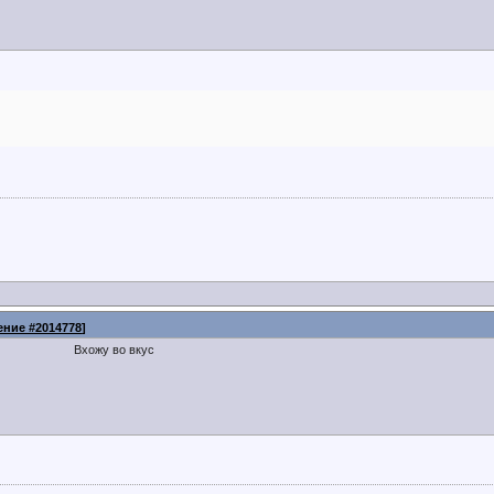
ние #2014778
]
Вхожу во вкус