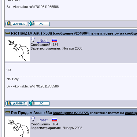
Вк - vkontakte.ru/id7019511?85586
Re: Продам Asus x53u
[
сообщение #2045004
является ответом на
сообще
_Neef_
Сообщений:
184
Зарегистрирован:
Январь 2008
up
NS Holy..
Вк - vkontakte.ru/id7019511?85586
Re: Продам Asus x53u
[
сообщение #2053725
является ответом на
сообще
_Neef_
Сообщений:
184
Зарегистрирован:
Январь 2008