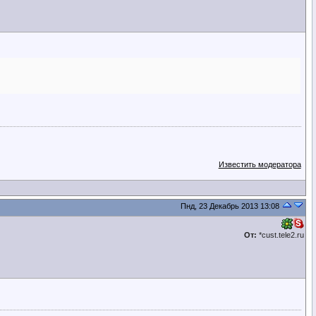
Известить модератора
Пнд, 23 Декабрь 2013 13:08
От:
*cust.tele2.ru