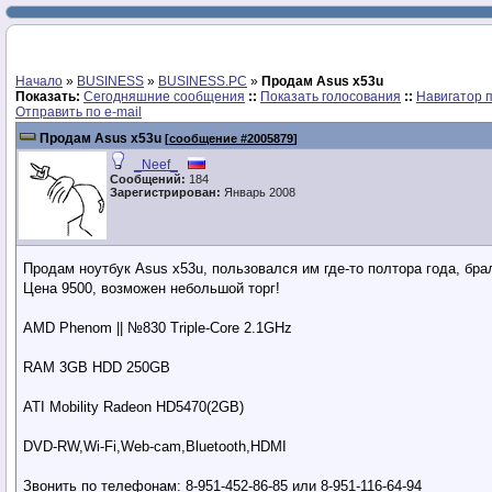
Начало
»
BUSINESS
»
BUSINESS.PC
»
Продам Asus x53u
Показать:
Сегодняшние сообщения
::
Показать голосования
::
Навигатор 
Отправить по e-mail
Продам Asus x53u
[
сообщение #2005879
]
_Neef_
Сообщений:
184
Зарегистрирован:
Январь 2008
Продам ноутбук Asus x53u, пользовался им где-то полтора года, бр
Цена 9500, возможен небольшой торг!
AMD Phenom || №830 Triple-Core 2.1GHz
RAM 3GB HDD 250GB
ATI Mobility Radeon HD5470(2GB)
DVD-RW,Wi-Fi,Web-cam,Bluetooth,HDMI
Звонить по телефонам: 8-951-452-86-85 или 8-951-116-64-94