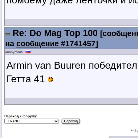
помоему даже ленточки и ис
Re: Dо Mag Top 100
[
сообщени
на
сообщение #1741457
]
anonymous
Armin van Buuren победител
Гетта 41
Переход к форуму:
-=]