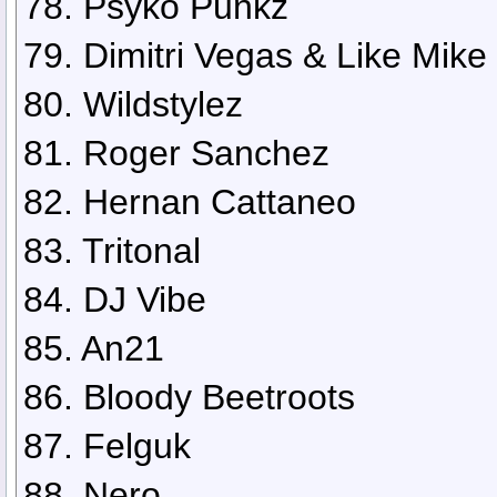
78. Psyko Punkz
79. Dimitri Vegas & Like Mike
80. Wildstylez
81. Roger Sanchez
82. Hernan Cattaneo
83. Tritonal
84. DJ Vibe
85. An21
86. Bloody Beetroots
87. Felguk
88. Nero