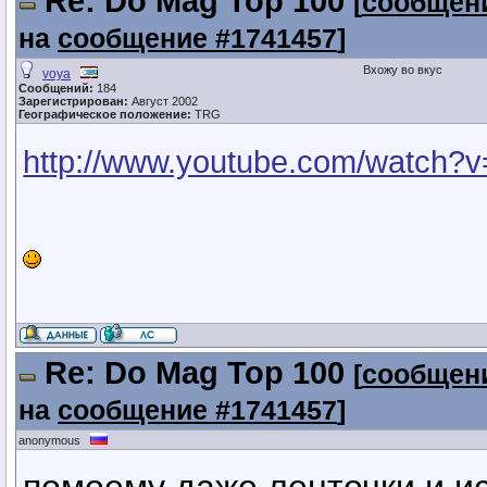
Re: Dо Mag Top 100
[
сообщени
на
сообщение #1741457
]
Вхожу во вкус
voya
Сообщений:
184
Зарегистрирован:
Август 2002
Географическое положение:
TRG
http://www.youtube.com/watch?
Re: Dо Mag Top 100
[
сообщени
на
сообщение #1741457
]
anonymous