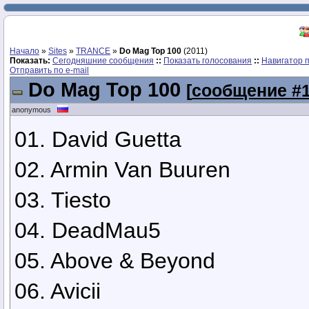
Начало
»
Sites
»
TRANCE
»
Dо Mag Top 100
(2011)
Показать:
Сегодняшние сообщения
::
Показать голосования
::
Навигатор 
Отправить по e-mail
Dо Mag Top 100
[
сообщение #
anonymous
01. David Guetta
02. Armin Van Buuren
03. Tiesto
04. DeadMau5
05. Above & Beyond
06. Avicii