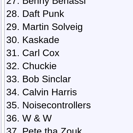
27. Benny Benassi
28. Daft Punk
29. Martin Solveig
30. Kaskade
31. Carl Cox
32. Chuckie
33. Bob Sinclar
34. Calvin Harris
35. Noisecontrollers
36. W & W
37. Pete tha Zouk