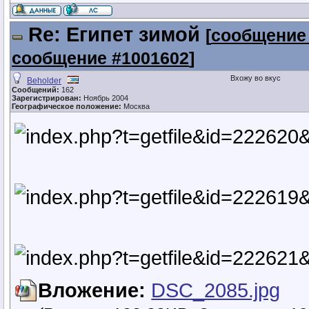
Re: Египет зимой
[
сообщение
сообщение #1001602
]
Вхожу во вкус
Beholder
Сообщений:
162
Зарегистрирован:
Ноябрь 2004
Географическое положение:
Москва
Вложение:
DSC_2085.jpg