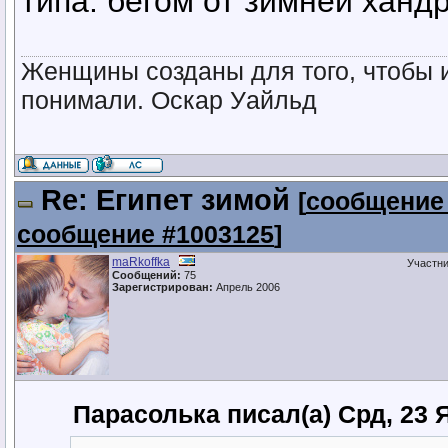
типа: бегом от зимней хандр
Женщины созданы для того, чтобы и
понимали. Оскар Уайльд
Re: Египет зимой
[
сообщение
сообщение #1003125
]
maRkoffka
Участн
Сообщений:
75
Зарегистрирован:
Апрель 2006
Парасолька писал(а) Срд, 23 