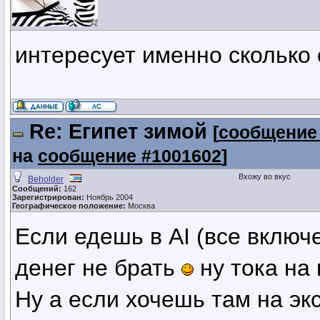
интересует именно сколько
Re: Египет зимой
[
сообщение
на
сообщение #1001602
]
Вхожу во вкус
Beholder
Сообщений:
162
Зарегистрирован:
Ноябрь 2004
Географическое положение:
Москва
Если едешь в AI (все вклю
денег не брать
ну тока на
Ну а если хочешь там на эк