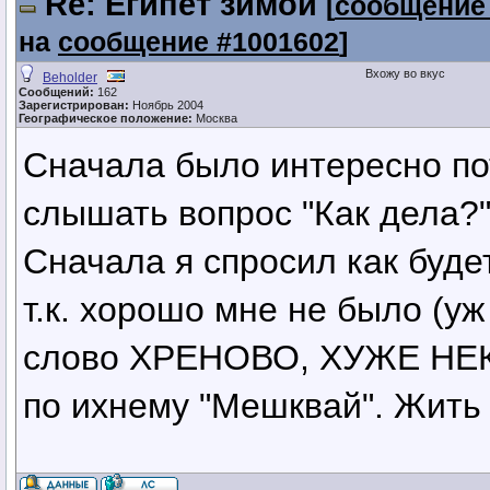
Re: Египет зимой
[
сообщение
на
сообщение #1001602
]
Вхожу во вкус
Beholder
Сообщений:
162
Зарегистрирован:
Ноябрь 2004
Географическое положение:
Москва
Сначала было интересно по
слышать вопрос "Как дела?"
Сначала я спросил как буде
т.к. хорошо мне не было (у
слово ХРЕНОВО, ХУЖЕ НЕ
по ихнему "Мешквай". Жить 