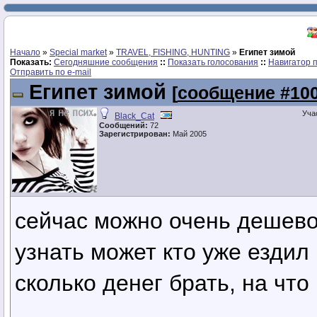
Начало
»
Special market
»
TRAVEL, FISHING, HUNTING
»
Египет зимой
Показать:
Сегодняшние сообщения
::
Показать голосования
::
Навигатор 
Отправить по e-mail
Египет зимой
[
сообщение #10
Уча
Black_Cat
Сообщений:
72
Зарегистрирован:
Май 2005
сейчас можно очень дешево 
узнать может кто уже ездил
сколько денег брать, на чт