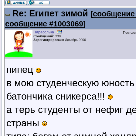
Re: Египет зимой
[
сообщение
сообщение #1003069
]
Парасолька
Постоял
Сообщений:
338
Зарегистрирован:
Декабрь 2006
пипец
в мою студенческую юность
батончика сникерса!!!
а терь студенты от нефиг д
страны