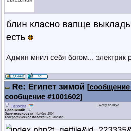
блин класно вапще выкладыв
есть
Админ мнил себя богом... электрик 
Re: Египет зимой
[
сообщение
сообщение #1001602
]
Вхожу во вкус
Beholder
Сообщений:
162
Зарегистрирован:
Ноябрь 2004
Географическое положение:
Москва