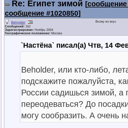
Re: Египет зимой
[
сообщение 
сообщение #1020850
]
Вхожу во вкус
Beholder
Сообщений:
162
Зарегистрирован:
Ноябрь 2004
Географическое положение:
Москва
`Настёна` писал(а) Чтв, 14 Фе
Beholder, или кто-либо, ле
подскажите пожалуйста, ка
России садишься зимой, а 
переодеваться? До посадки 
могу сообразить. А очень 