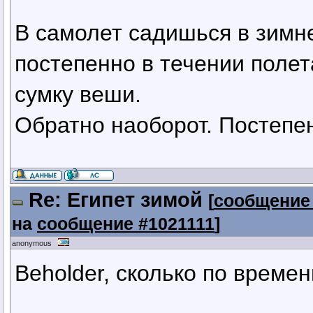
В самолет садишься в зимне
постепенно в течении поле
сумку веши.
Обратно наоборот. Постепе
Re: Египет зимой
[
сообщение
на
сообщение #1021111
]
anonymous
Beholder, сколько по време