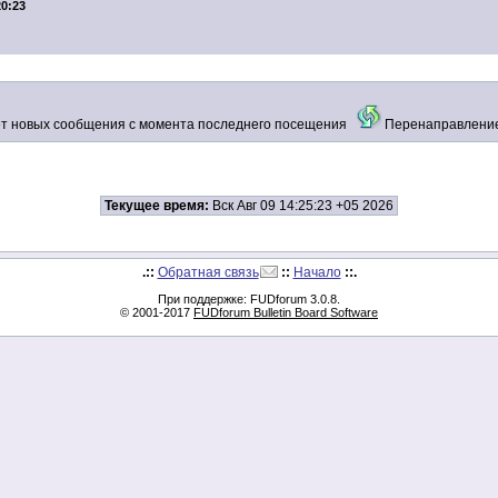
20:23
т новых сообщения с момента последнего посещения
Перенаправлени
Текущее время:
Вск Авг 09 14:25:23 +05 2026
.::
Обратная связь
::
Начало
::.
При поддержке: FUDforum 3.0.8.
© 2001-2017
FUDforum Bulletin Board Software