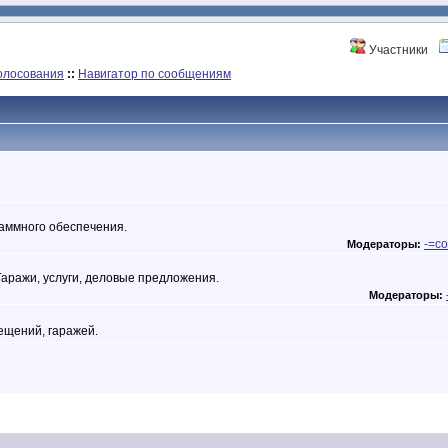
Участники
олосования
::
Навигатор по сообщениям
аммного обеспечения.
-=co
Модераторы:
Гаражи, услуги, деловые предложения.
Модераторы:
мещений, гаражей.