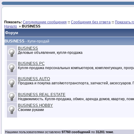
Показать:
Сегодняшние сообщения
::
Сообщения без ответа
::
Показать г
Начало
»
BUSINESS
Форум
BUSINESS
- Купи-продай
BUSINESS
Деловые объявления, купля-продажа
BUSINESS.PC
Купля-продажа персональных компьютеров, комплектующих, прогр
BUSINESS.AUTO
Продажа и покупка авто/мототранспорта, запчастей, аксессуаров. 
BUSINESS.REAL.ESTATE
Недвижимость. Купля-продажа, обмен, аренда домов, квартир, по
BUSINESS.HOBBY
Своими руками
Нашими пользователями оставлено
97760 сообщений
по
31201 теме
.