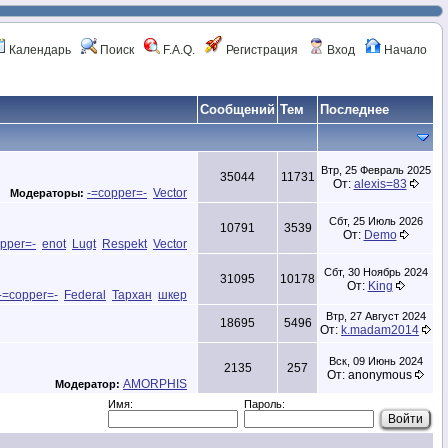
Календарь
Поиск
F.A.Q.
Регистрация
Вход
Начало
Сообщений
Тем
Последнее
Втр, 25 Февраль 2025
35044
11731
От:
alexis=83
-=copper=-
Vector
Модераторы:
Сбт, 25 Июль 2026
10791
3539
От:
Demo
pper=-
enot
Lugt
Respekt
Vector
Сбт, 30 Ноябрь 2024
31095
10178
От:
King
-=copper=-
Federal
Тархан
шкер
Втр, 27 Август 2024
18695
5496
От:
k.madam2014
Вск, 09 Июнь 2024
2135
257
От: anonymous
AMORPHIS
Модератор:
Имя:
Пароль: