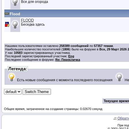
Все для огорода
Flood
FLOOD
Беседка здесь
Нашими пользователями оставлено
258389 сообщений
по
57357 темам
.
Наибольшее количество посетителей (
1806
) было на форуме в
Вск, 29 Март 2026 
У нас
10583
зарегистрированных участника.
Последний зарегистрированный участник:
Eng
Последнее сообщение в форуме:
Re: Перекличка
Легенда:
Есть новые сообщения с момента последнего посещения
Не
Текущее время
Общее время, затраченное на создание страницы: 0.02670 секунд
.::
Обратн
При под
© 2001-2017
F