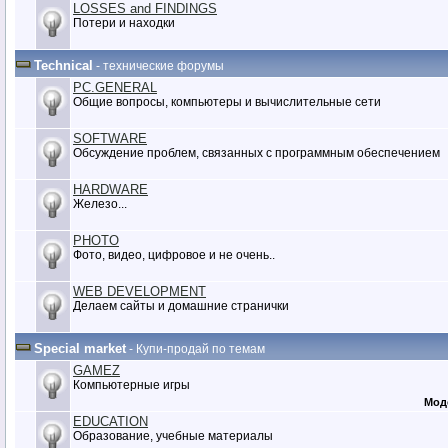
LOSSES and FINDINGS
Потери и находки
Technical
- технические форумы
PC.GENERAL
Общие вопросы, компьютеры и вычислительные сети
SOFTWARE
Обсуждение проблем, связанных с программным обеспечением
HARDWARE
Железо...
PHOTO
Фото, видео, цифровое и не очень..
WEB DEVELOPMENT
Делаем сайты и домашние странички
Special market
- Купи-продай по темам
GAMEZ
Компьютерные игры
Мод
EDUCATION
Образование, учебные материалы