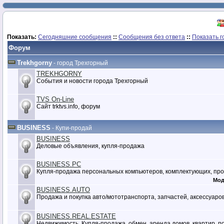
Показать:
Сегодняшние сообщения
::
Сообщения без ответа
::
Показать г
Форум
Trekhgorny
- город Трехгорный
TREKHGORNY
События и новости города Трехгорный
TVS On-Line
Сайт trktvs.info, форум
BUSINESS
- Купи-продай
BUSINESS
Деловые объявления, купля-продажа
BUSINESS.PC
Купля-продажа персональных компьютеров, комплектующих, про
Мод
BUSINESS.AUTO
Продажа и покупка авто/мототранспорта, запчастей, аксессуаров
BUSINESS.REAL.ESTATE
Недвижимость. Купля-продажа, обмен, аренда домов, квартир, 